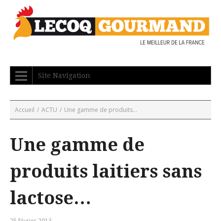
Site Navigation
Accueil
/
ACTU
/
Une gamme de produits...
Une gamme de
produits laitiers sans
lactose…
25 février 2013