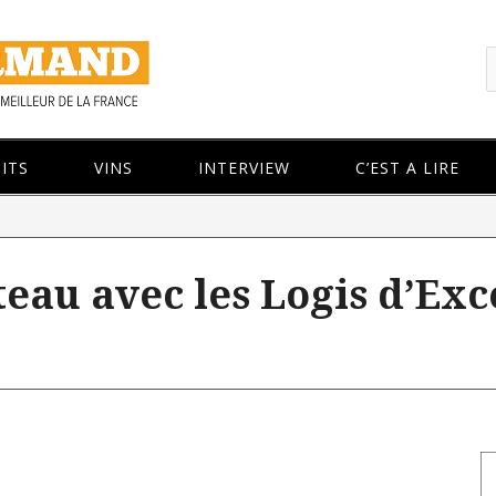
ITS
VINS
INTERVIEW
C’EST A LIRE
teau avec les Logis d’Ex