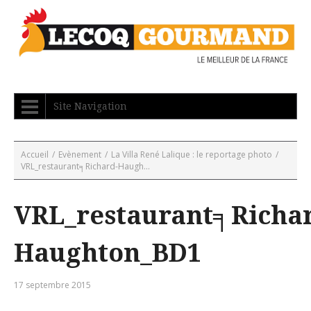
Site Navigation
Accueil
/
Evènement
/
La Villa René Lalique : le reportage photo
/
VRL_restaurant╕Richard-Haugh...
VRL_restaurant╕Richa
Haughton_BD1
17 septembre 2015