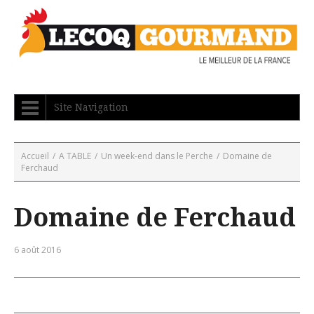
Site Navigation
Accueil
/
A TABLE
/
Un week-end dans le Perche
/
Domaine de
Ferchaud
Domaine de Ferchaud
6 août 2016