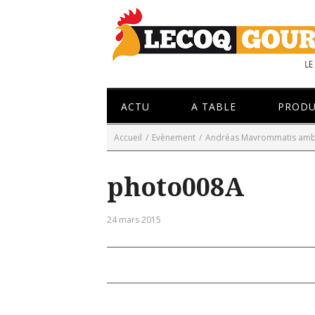
ACTU
A TABLE
PRODU
Accueil
/
Evènement
/
Andréas Mavrommatis ambas
photo008A
24 mars 2015