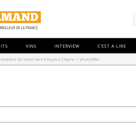
ITS
VINS
INTERVIEW
C’EST A LIRE
sadeur du savoir-faire français à Chypre !
/
photo008A