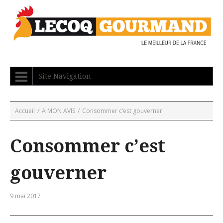
Site Navigation
Accueil
/
A MON AVIS
/
Consommer c’est gouverner
Consommer c’est
gouverner
9 mai 2017