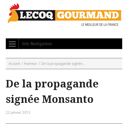
Site Navigation
Accueil
/
Humeur
/
De la propagande signée...
De la propagande
signée Monsanto
22 janvier 2013