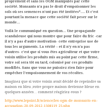
proprement et sans les OGM manipulés par cette
société. Monsanto n’a pas le droit d’empoisonner les
sols où ses semences n’ont pas été invitées*…. Et c’est
pourtant la menace que cette société fait peser sur le
monde…
Voilà le communiqué en question… Une propagande
scandaleuse qui nous montre que pour faire du fric -car
il n’y a pas d’autre motivation- cette entreprise use de
tous les arguments. La vérité – et il n’y en n’a pas
d’autres- c’est que si vous êtes agriculteur et que votre
voisin utilise les produits mis au point par cette firme,
votre sol sera tôt ou tard, colonisé par ces produits
modifiés. Sans que vous ne puissiez rien faire pour
empêcher l’empoisonnement de vos récoltes.
Imaginez que si votre voisin avait décidé de repeindre sa
maison en bleu ,votre propre maison devienne bleue en
quelques années… comment réagiriez-vous ?
http://www.lepoint.fr/science/les-ogm-de-monsanto-en-
accusation-20-09-2012-1508119_25.php