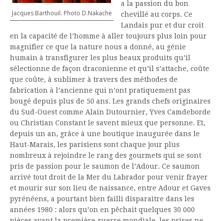
a la passion du bon
Jacques Barthouil. Photo D.Nakache
chevillé au corps. Ce
Landais pur et dur croit
en la capacité de l’homme à aller toujours plus loin pour
magnifier ce que la nature nous a donné, au génie
humain à transfigurer les plus beaux produits qu’il
sélectionne de façon draconienne et qu’il s’attache, coûte
que coûte, à sublimer à travers des méthodes de
fabrication à l’ancienne qui n’ont pratiquement pas
bougé depuis plus de 50 ans. Les grands chefs originaires
du Sud-Ouest comme Alain Dutournier, Yves Camdeborde
ou Christian Constant le savent mieux que personne. Et,
depuis un an, grâce à une boutique inaugurée dans le
Haut-Marais, les parisiens sont chaque jour plus
nombreux à rejoindre le rang des gourmets qui se sont
pris de passion pour le saumon de l’Adour. Ce saumon
arrivé tout droit de la Mer du Labrador pour venir frayer
et mourir sur son lieu de naissance, entre Adour et Gaves
pyrénéens, a pourtant bien failli disparaitre dans les
années 1980 : alors qu’on en pêchait quelques 30 000
pièces avant la première guerre mondiale, les prises ne