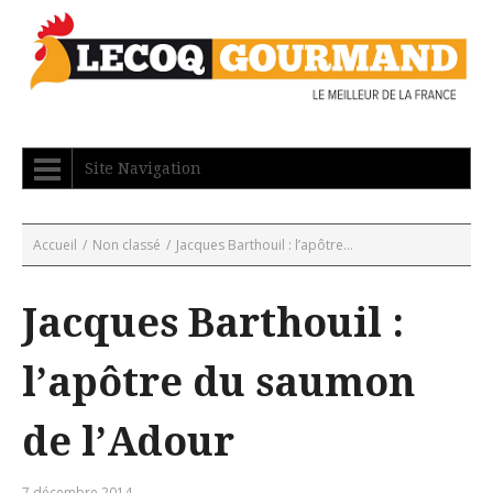
Site Navigation
Accueil
/
Non classé
/
Jacques Barthouil : l’apôtre...
Jacques Barthouil :
l’apôtre du saumon
de l’Adour
7 décembre 2014