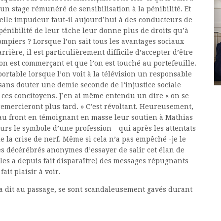
n stage rémunéré de sensibilisation à la pénibilité. Et
Quelle impudeur faut-il aujourd’hui à des conducteurs de
pénibilité de leur tâche leur donne plus de droits qu’à
ompiers ? Lorsque l’on sait tous les avantages sociaux
rrière, il est particulièrement difficile d’accepter d’être
on est commerçant et que l’on est touché au portefeuille.
ortable lorsque l’on voit à la télévision un responsable
ans douter une demie seconde de l’injustice sociale
e ces concitoyens. J’en ai même entendu un dire « on se
remercieront plus tard. » C’est révoltant. Heureusement,
au front en témoignant en masse leur soutien à Mathias
rs le symbole d’une profession – qui après les attentats
de la crise de nerf. Même si cela n’a pas empêché -je le
s décérébrés anonymes d’essayer de salir cet élan de
 les a depuis fait disparaître) des messages répugnants
ait plaisir à voir.
la dit au passage, se sont scandaleusement gavés durant