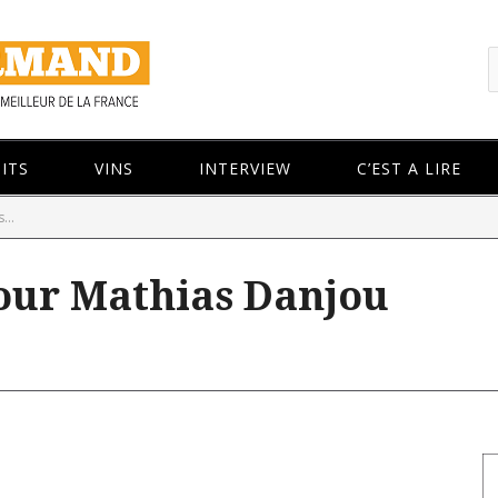
ITS
VINS
INTERVIEW
C’EST A LIRE
...
pour Mathias Danjou