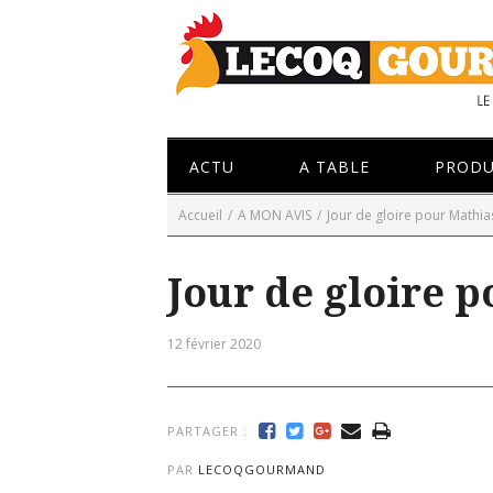
ACTU
A TABLE
PRODU
Accueil
/
A MON AVIS
/
Jour de gloire pour Mathias
Jour de gloire 
12 février 2020
PARTAGER :
PAR
LECOQGOURMAND