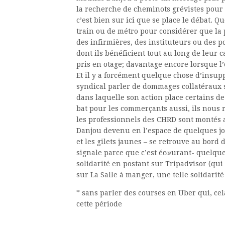
la recherche de cheminots grévistes pour u
c’est bien sur ici que se place le débat. 
train ou de métro pour considérer que la 
des infirmières, des instituteurs ou des p
dont ils bénéficient tout au long de leur ca
pris en otage; davantage encore lorsque l’
Et il y a forcément quelque chose d’insupp
syndical parler de dommages collatéraux s
dans laquelle son action place certains d
bat pour les commerçants aussi, ils nous 
les professionnels des CHRD sont montés 
Danjou devenu en l’espace de quelques jou
et les gilets jaunes – se retrouve au bord 
signale parce que c’est écœurant- quelque
solidarité en postant sur Tripadvisor (qui
sur La Salle à manger, une telle solidarité f
* sans parler des courses en Uber qui, ce
cette période