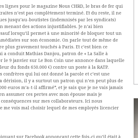
 ces lignes pour le magazine Nous CHRD, le bras de fer qui
traites n’est pas complètement terminé. Et du reste, il ne
elques jusqu’au-boutistes (indemnisés par les syndicats)
menant des actions injustifiables. Je n’ai bien
 sauf lorsqu’il permet à une minorité de bloquer tout un
mmédiates sur son économie. On parle tout de même de
ore plus gravement touchés à Paris.
Et c’est bien ce
ui a conduit Mathias Danjou, patron de « La Salle à
r le 9 janvier sur Le Bon Coin une annonce dans laquelle
leur du fonds 650.000 €) contre un poste à la RATP.
 confrères qui lui ont donné la parole et c’est une
 dérision, il y a surtout un patron qui n’en peut plus de
000 euros m’a-t-il affirmé*, et je sais que je ne vais jamais
en assumer ces pertes avec mon épouse mais je
s conséquences sur mes collaborateurs. Ici nous
je me vois mal choisir lequel de mes employés licencier
quant sur Facebook annonçant cette fois-ci qu’il était à