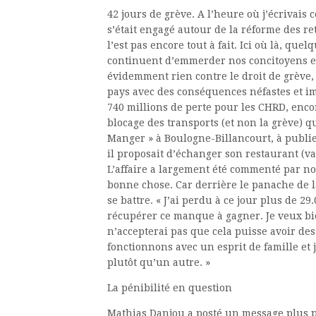
42 jours de grève. A l’heure où j’écrivais
s’était engagé autour de la réforme des re
l’est pas encore tout à fait. Ici où là, qu
continuent d’emmerder nos concitoyens en 
évidemment rien contre le droit de grève,
pays avec des conséquences néfastes et i
740 millions de perte pour les CHRD, enc
blocage des transports (et non la grève) q
Manger » à Boulogne-Billancourt, à publie
il proposait d’échanger son restaurant (va
L’affaire a largement été commenté par nos
bonne chose. Car derrière le panache de la
se battre. « J’ai perdu à ce jour plus de 29.
récupérer ce manque à gagner. Je veux bi
n’accepterai pas que cela puisse avoir de
fonctionnons avec un esprit de famille et 
plutôt qu’un autre. »
La pénibilité en question
Mathias Danjou a posté un message plus pi