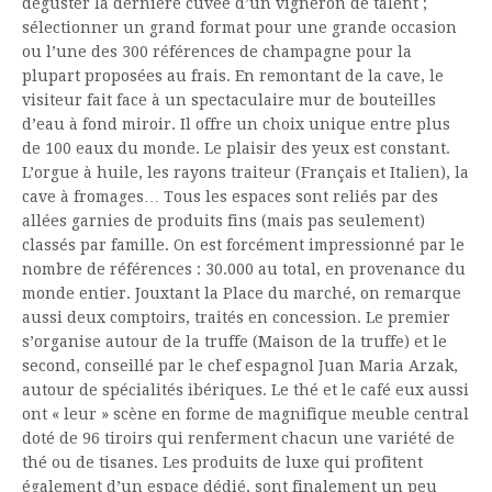
déguster la dernière cuvée d’un vigneron de talent ;
sélectionner un grand format pour une grande occasion
ou l’une des 300 références de champagne pour la
plupart proposées au frais. En remontant de la cave, le
visiteur fait face à un spectaculaire mur de bouteilles
d’eau à fond miroir. Il offre un choix unique entre plus
de 100 eaux du monde. Le plaisir des yeux est constant.
L’orgue à huile, les rayons traiteur (Français et Italien), la
cave à fromages… Tous les espaces sont reliés par des
allées garnies de produits fins (mais pas seulement)
classés par famille. On est forcément impressionné par le
nombre de références : 30.000 au total, en provenance du
monde entier. Jouxtant la Place du marché, on remarque
aussi deux comptoirs, traités en concession. Le premier
s’organise autour de la truffe (Maison de la truffe) et le
second, conseillé par le chef espagnol Juan Maria Arzak,
autour de spécialités ibériques. Le thé et le café eux aussi
ont « leur » scène en forme de magnifique meuble central
doté de 96 tiroirs qui renferment chacun une variété de
thé ou de tisanes. Les produits de luxe qui profitent
également d’un espace dédié, sont finalement un peu