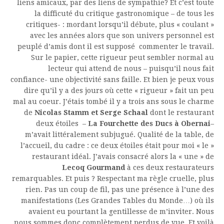
liens amicaux, par des liens de sympathie? Et c’est toute
la difficuté du critique gastronomique – de tous les
critiques- : mordant lorsqu’il débute, plus « coulant »
avec les années alors que son univers personnel est
peuplé d’amis dont il est supposé commenter le travail.
Sur le papier, cette rigueur peut sembler normal au
lecteur qui attend de nous – puisqu’il nous fait
confiance- une objectivité sans faille. Et bien je peux vous
dire qu’il y a des jours où cette « rigueur » fait un peu
mal au coeur. J’étais tombé il y a trois ans sous le charme
de
Nicolas
Stamm et Serge Schaal
dont le restaurant
deux étoiles –
La Fourchette des Ducs à Obernai
–
m’avait littéralement subjugué. Qualité de la table, de
l’accueil, du cadre : ce deux étoiles était pour moi « le »
restaurant idéal. J’avais consacré alors la « une » de
Lecoq Gourmand
à ces deux restaurateurs
remarquables. Et puis ? Respectant ma règle cruelle, plus
rien. Pas un coup de fil, pas une présence à l’une des
manifestations (Les Grandes Tables du Monde…) où ils
avaient eu pourtant la gentillesse de m’inviter. Nous
nous sommes donc complètement perdus de vue. Et voilà