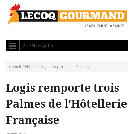
Site Navigation
Accueil
/
Hôtels
/
Logis remporte trois Palmes...
Logis remporte trois
Palmes de l’Hôtellerie
Française
25 juin 2015