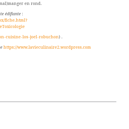
(mal)manger en rond.
te édifiante
:
ox/fiche.html?
eToxicologie
on-cuisine-los-joel-robuchon
) .
re
https://www.lavieculinaire2.wordpress.com