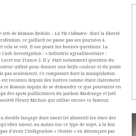
le site de Romain Redoin –
La Vie Culinaire
– dont la liberté
profession, ce gaillard ne passe pas ses journées à
t cela se voit. Il ose poser les bonnes questions. La
 Cash Investigation : « Industrie agroalimentaire :
e Lucet sur France 2. Il y était notamment question du
rvateur utilisé pour donner une belle couleur et du poids
is pas seulement). Ce composant dont la manipulation
 est reconnu depuis des lustres comme étant clairement
ée à ce Romain taquin de se demander ce que pouvaient en
ps des spots publicitaires du jambon Madrange et Joël
société Fleury Michon qui utilise encore ce fameux
du double langage dont usent (et abusent) les stars des
u’elles soient, au moins sur ce type de sujet, à la fois
t pas d’avoir l’indignation « choisie » en dénonçant par