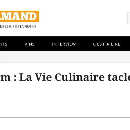
ITS
VINS
INTERVIEW
C’EST A LIRE
.
m : La Vie Culinaire tacl