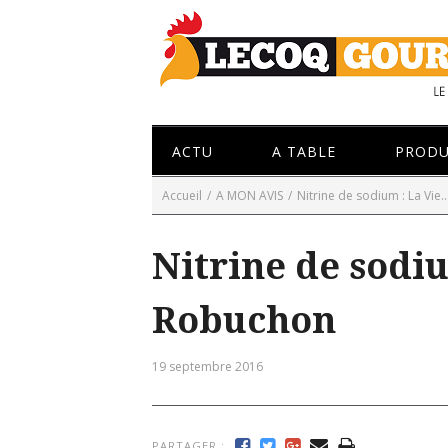
ACTU
A TABLE
PRODU
Accueil
/
A MON AVIS
/
Nitrine de sodium : La Vie..
Nitrine de sodiu
Robuchon
19 septembre 2016
PARTAGER :