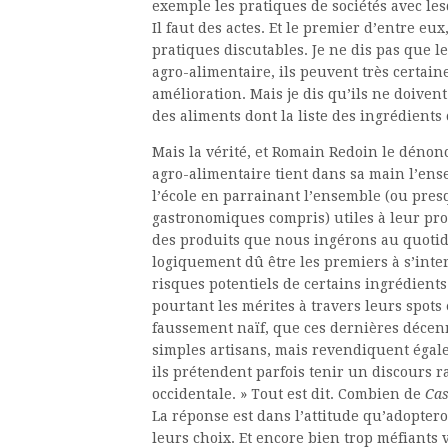
exemple les pratiques de sociétés avec les
Il faut des actes. Et le premier d’entre e
pratiques discutables. Je ne dis pas que le
agro-alimentaire, ils peuvent très certaine
amélioration. Mais je dis qu’ils ne doiven
des aliments dont la liste des ingrédients
Mais la vérité, et Romain Redoin le dénonc
agro-alimentaire tient dans sa main l’ens
l’école en parrainant l’ensemble (ou pres
gastronomiques compris) utiles à leur pro
des produits que nous ingérons au quoti
logiquement dû être les premiers à s’inte
risques potentiels de certains ingrédient
pourtant les mérites à travers leurs spots 
faussement naïf, que ces dernières décenn
simples artisans, mais revendiquent égalem
ils prétendent parfois tenir un discours r
occidentale. » Tout est dit. Combien de
Cas
La réponse est dans l’attitude qu’adopte
leurs choix. Et encore bien trop méfiants