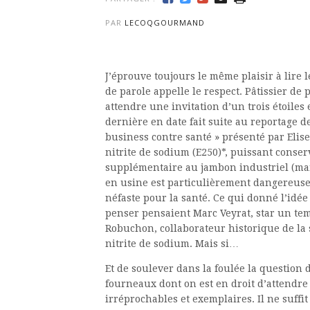
PAR
LECOQGOURMAND
J’éprouve toujours le même plaisir à lire 
de parole appelle le respect. Pâtissier de 
attendre une invitation d’un trois étoiles e
dernière en date fait suite au reportage de
business contre santé » présenté par Elis
nitrite de sodium (E250)*, puissant conse
supplémentaire au jambon industriel (ma
en usine est particulièrement dangereuse
néfaste pour la santé. Ce qui donné l’id
penser pensaient Marc Veyrat, star un tem
Robuchon, collaborateur historique de la 
nitrite de sodium. Mais si…
Et de soulever dans la foulée la question 
fourneaux dont on est en droit d’attendre q
irréprochables et exemplaires. Il ne suffi