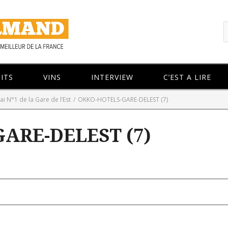
ITS
VINS
INTERVIEW
C’EST A LIRE
ai N°1 de la Gare de l’Est
/
OKKO-HOTELS-GARE-DELEST (7)
ARE-DELEST (7)