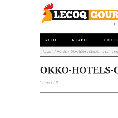
ACTU
A TABLE
PRODU
Accueil
/
Hôtels
/
Okko hôtels s’implante sur le qu
OKKO-HOTELS-G
17 juin 2019