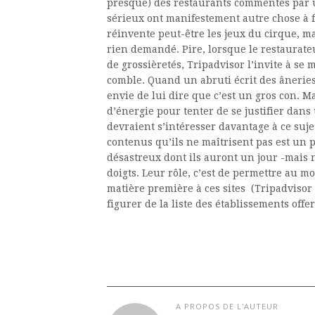
presque) des restaurants commentés par u
sérieux ont manifestement autre chose à f
réinvente peut-être les jeux du cirque, ma
rien demandé. Pire, lorsque le restaurate
de grossièretés, Tripadvisor l’invite à s
comble. Quand un abruti écrit des âneries s
envie de lui dire que c’est un gros con. M
d’énergie pour tenter de se justifier dan
devraient s’intéresser davantage à ce suje
contenus qu’ils ne maîtrisent pas est un 
désastreux dont ils auront un jour -mais n
doigts. Leur rôle, c’est de permettre au m
matière première à ces sites (Tripadvisor
figurer de la liste des établissements off
A PROPOS DE L'AUTEUR