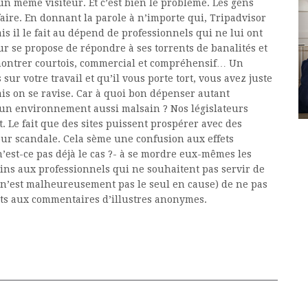
n même visiteur. Et c’est bien le problème. Les gens
aire. En donnant la parole à n’importe qui, Tripadvisor
is il le fait au dépend de professionnels qui ne lui ont
ur se propose de répondre à ses torrents de banalités et
e montrer courtois, commercial et compréhensif… Un
ur votre travail et qu’il vous porte tort, vous avez juste
ais on se ravise. Car à quoi bon dépenser autant
s un environnement aussi malsain ? Nos législateurs
t. Le fait que des sites puissent prospérer avec des
pur scandale. Cela sème une confusion aux effets
’est-ce pas déjà le cas ?- à se mordre eux-mêmes les
oins aux professionnels qui ne souhaitent pas servir de
 n’est malheureusement pas le seul en cause) de ne pas
erts aux commentaires d’illustres anonymes.