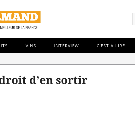
ITS
VINS
INTERVIEW
C’EST A LIRE
droit d’en sortir