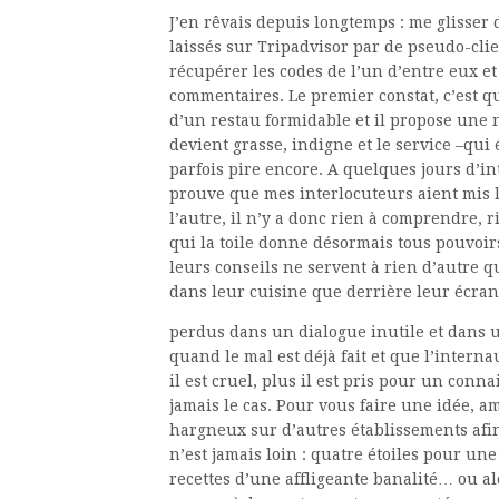
J’en rêvais depuis longtemps : me glisser
laissés sur Tripadvisor par de pseudo-clien
récupérer les codes de l’un d’entre eux et
commentaires. Le premier constat, c’est qu
d’un restau formidable et il propose une n
devient grasse, indigne et le service –qui 
parfois pire encore. A quelques jours d’i
prouve que mes interlocuteurs aient mis l
l’autre, il n’y a donc rien à comprendre, 
qui la toile donne désormais tous pouvoir
leurs conseils ne servent à rien d’autre q
dans leur cuisine que derrière leur écran
perdus dans un dialogue inutile et dans 
quand le mal est déjà fait et que l’intern
il est cruel, plus il est pris pour un conn
jamais le cas. Pour vous faire une idée, a
hargneux sur d’autres établissements afin
n’est jamais loin : quatre étoiles pour un
recettes d’une affligeante banalité… ou alo