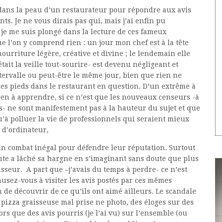
 dans la peau d’un restaurateur pour répondre aux avis
ts. Je ne vous dirais pas qui, mais j’ai enfin pu
 je me suis plongé dans la lecture de ces fameux
e l’on y comprend rien : un jour mon chef est à la tête
ourriture légère, créative et divine ; le lendemain elle
était la veille tout-sourire- est devenu négligeant et
ntervalle ou peut-être le même jour, bien que rien ne
es pieds dans le restaurant en question. D’un extrême à
rien à apprendre, si ce n’est que les nouveaux censeurs -à
s- ne sont manifestement pas à la hauteur du sujet et que
u’à polluer la vie de professionnels qui seraient mieux
 d’ordinateur,
un combat inégal pour défendre leur réputation. Surtout
aute a lâché sa hargne en s’imaginant sans doute que plus
aisseur. A part que –j’avais du temps à perdre- ce n’est
musez-vous à visiter les avis postés par ces mêmes
 de découvrir de ce qu’ils ont aimé ailleurs. Le scandale
e pizza graisseuse mal prise ne photo, des éloges sur des
rs que des avis pourris (je l’ai vu) sur l’ensemble (ou