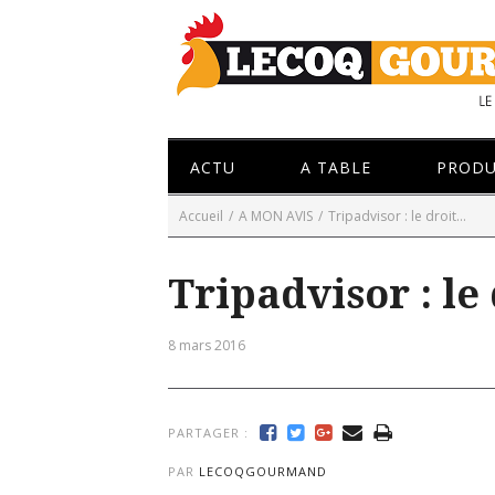
ACTU
A TABLE
PRODU
Accueil
/
A MON AVIS
/
Tripadvisor : le droit...
Tripadvisor : le 
8 mars 2016
PARTAGER :
PAR
LECOQGOURMAND