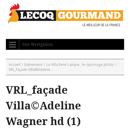
Site Navigation
Accueil
/
Evènement
/
La Villa René Lalique : le reportage photo
/
VRL_façade Villa©Adeline...
VRL_façade
Villa©Adeline
Wagner hd (1)